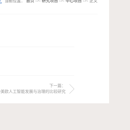
当前位置：
首页
->-
研究项目
->-
中心项目
->- 正文
下一篇：
中美欧人工智能发展与治理的比较研究